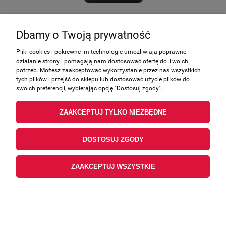
MOTUL OLEJ SILNIK 5100 4T ESTER 10W50 4L
MU101417
Dbamy o Twoją prywatność
Producent:
Motul
Pliki cookies i pokrewne im technologie umożliwiają poprawne
47,42 zł
działanie strony i pomagają nam dostosować ofertę do Twoich
potrzeb. Możesz zaakceptować wykorzystanie przez nas wszystkich
zawiera 23.00% VAT, bez kosztów dostawy
tych plików i przejść do sklepu lub dostosować użycie plików do
38,55 zł
swoich preferencji, wybierając opcję "Dostosuj zgody".
Cena netto:
ZAAKCEPTUJ TYLKO NIEZBĘDNE
DO KOSZYKA
DOSTOSUJ ZGODY
ZAAKCEPTUJ WSZYSTKIE