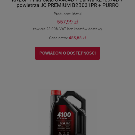
powietrza JC PREMIUM B2B031PR + PURRO
kabiny PUR-PC3018C-2 + MOTUL Olej silnikowy
Producent:
Motul
8100 X-CLEAN+ 5W30 5l + 5w30 1L
557,99 zł
zawiera 23.00% VAT, bez kosztów dostawy
453,65 zł
Cena netto:
POWIADOM O DOSTĘPNOŚCI