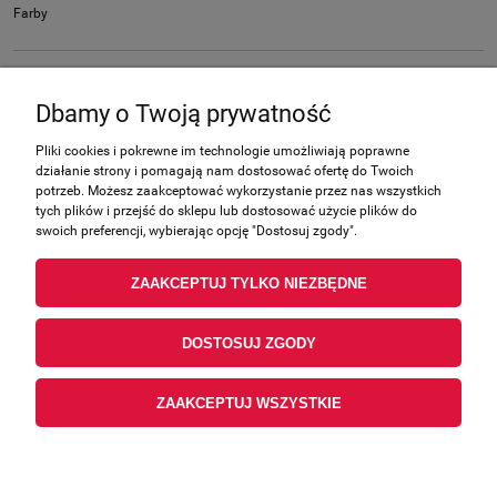
Farby
Nie znaleziono produktów spełniających podane kryteria.
Dbamy o Twoją prywatność
Farby
Pliki cookies i pokrewne im technologie umożliwiają poprawne
działanie strony i pomagają nam dostosować ofertę do Twoich
Zakupy
potrzeb. Możesz zaakceptować wykorzystanie przez nas wszystkich
tych plików i przejść do sklepu lub dostosować użycie plików do
swoich preferencji, wybierając opcję "Dostosuj zgody".
Pomoc
ZAAKCEPTUJ TYLKO NIEZBĘDNE
Moje konto
DOSTOSUJ ZGODY
Informacje
ZAAKCEPTUJ WSZYSTKIE
POKAŻ PEŁNĄ WERSJĘ STRONY