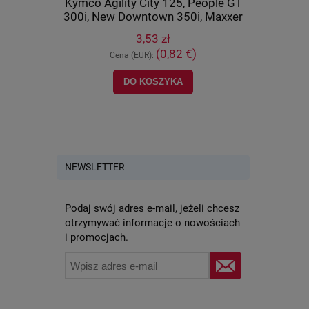
U 500 IRS,
Kymco Agility City 125, People GT
(wahacza)
8-PWB1-900
300i, New Downtown 350i, Maxxer
400, M
450i, MXU 700, UXV 500, oryginał
orygi
3,53 zł
90652-LCA4-E00
)
(0,82 €)
Cena (EUR):
Ce
DO KOSZYKA
POWI
NEWSLETTER
Podaj swój adres e-mail, jeżeli chcesz
otrzymywać informacje o nowościach
i promocjach.