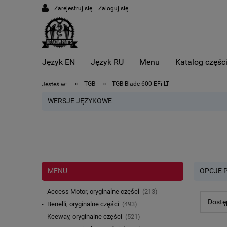
Zarejestruj się
Zaloguj się
Język EN
Język RU
Menu
Katalog częśc
»
»
TGB
TGB Blade 600 EFi LT
Jesteś w:
WERSJE JĘZYKOWE
MENU
OPCJE 
Access Motor, oryginalne części
(213)
Dostę
Benelli, oryginalne części
(493)
Keeway, oryginalne części
(521)