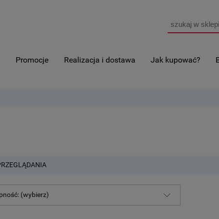
i
Promocje
Realizacja i dostawa
Jak kupować?
PRZEGLĄDANIA
pność: (wybierz)