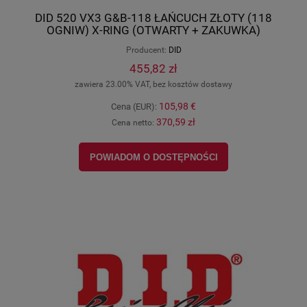
DID 520 VX3 G&B-118 ŁAŃCUCH ZŁOTY (118
OGNIW) X-RING (OTWARTY + ZAKUWKA)
520VX3GB-118ZB
Producent:
DID
455,82 zł
zawiera 23.00% VAT, bez kosztów dostawy
105,98 €
Cena (EUR):
370,59 zł
Cena netto:
POWIADOM O DOSTĘPNOŚCI