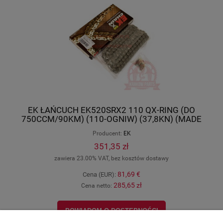
EK ŁAŃCUCH EK520SRX2 110 QX-RING (DO
750CCM/90KM) (110-OGNIW) (37,8KN) (MADE
IN JAPAN) EK520SRX2110
Producent:
EK
351,35 zł
zawiera 23.00% VAT, bez kosztów dostawy
81,69 €
Cena (EUR):
285,65 zł
Cena netto:
POWIADOM O DOSTĘPNOŚCI