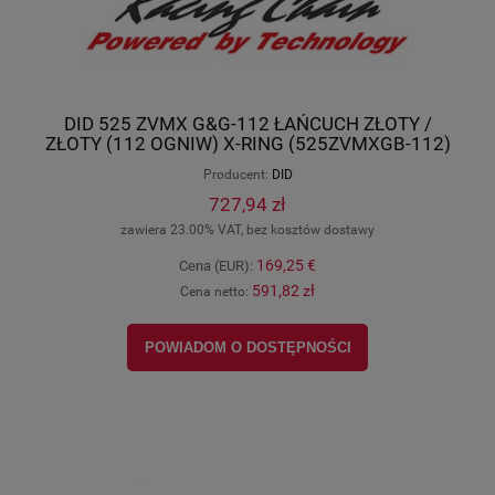
DID 525 ZVMX G&G-112 ŁAŃCUCH ZŁOTY /
ZŁOTY (112 OGNIW) X-RING (525ZVMXGB-112)
(OTWARTY + ZAKUWKA)
Producent:
DID
727,94 zł
zawiera 23.00% VAT, bez kosztów dostawy
169,25 €
Cena (EUR):
591,82 zł
Cena netto:
POWIADOM O DOSTĘPNOŚCI