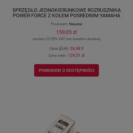
SPRZĘGŁO JEDNOKIERUNKOWE ROZRUSZNIKA
POWER FORCE Z KOŁEM POŚREDNIM YAMAHA
MAJESTY 250CC, Keeway ATV 250 Dragon, PF
Producent:
Newstar
10 031 0070
159,05 zł
zawiera 23.00% VAT, bez kosztów dostawy
36,98 €
Cena (EUR):
129,31 zł
Cena netto:
POWIADOM O DOSTĘPNOŚCI