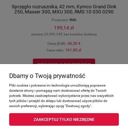
Sprzęgło rozrusznika, 42 mm, Kymco Grand Dink
250, Maxxer 300, MXU 300, RMS 10 030 0290
Producent:
RMS
199,14 zł
zawiera 23.00% VAT, bez kosztów dostawy
46,30 €
Cena (EUR):
161,90 zł
Cena netto:
POWIADOM O DOSTĘPNOŚCI
Dbamy o Twoją prywatność
Pliki cookies i pokrewne im technologie umożliwiają poprawne
działanie strony i pomagają nam dostosować ofertę do Twoich
Zakupy
potrzeb. Możesz zaakceptować wykorzystanie przez nas wszystkich
tych plików i przejść do sklepu lub dostosować użycie plików do
swoich preferencji, wybierając opcję "Dostosuj zgody".
Pomoc
ZAAKCEPTUJ TYLKO NIEZBĘDNE
Moje konto