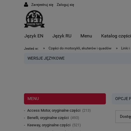
Zarejestruj się
Zaloguj się
Język EN
Język RU
Menu
Katalog częśc
»
»
Części do motocykli, skuterów i quadów
Linki
Jesteś w:
WERSJE JĘZYKOWE
MENU
OPCJE 
Access Motor, oryginalne części
(213)
Dostę
Benelli, oryginalne części
(493)
Keeway, oryginalne części
(521)