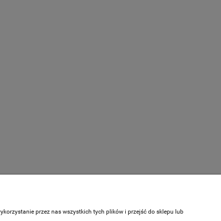
DO KOSZYKA
Informacje
O nas
orzystanie przez nas wszystkich tych plików i przejść do sklepu lub
Kontakt