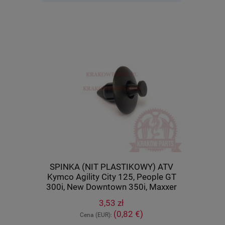
cza) Kymco
SPINKA (NIT PLASTIKOWY) ATV
Tulej
U 500 IRS,
Kymco Agility City 125, People GT
(wahacza)
8-PWB1-900
300i, New Downtown 350i, Maxxer
400, M
450i, MXU 700, UXV 500, oryginał
orygi
3,53 zł
90652-LCA4-E00
)
(0,82 €)
Cena (EUR):
Ce