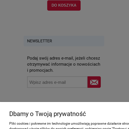
DO KOSZYKA
POWI
NEWSLETTER
Podaj swój adres e-mail, jeżeli chcesz
otrzymywać informacje o nowościach
i promocjach.
Zakupy
Pomoc
Dbamy o Twoją prywatność
Formy płatności
Jak kupowa
Pliki cookies i pokrewne im technologie umożliwiają poprawne działanie str
Czas realizacji i koszt dostawy
Częste pyta
dostosować użycie plików do swoich preferencji, wybierając opcję "Dostosuj 