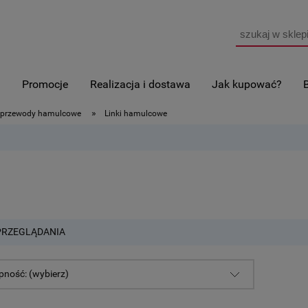
i
Promocje
Realizacja i dostawa
Jak kupować?
»
 i przewody hamulcowe
Linki hamulcowe
PRZEGLĄDANIA
pność: (wybierz)