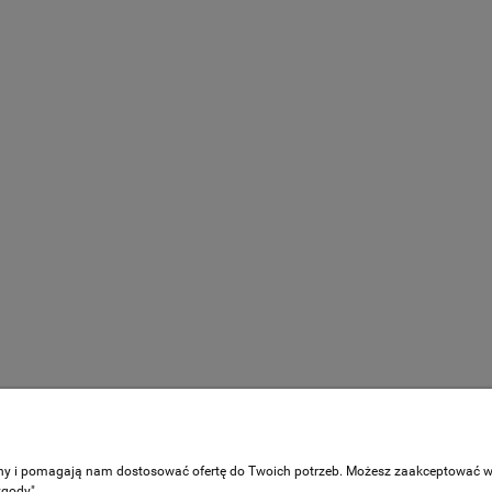
ADOM O DOSTĘPNOŚCI
DO KOSZYKA
Moje konto
ć?
Logowanie
ony i pomagają nam dostosować ofertę do Twoich potrzeb. Możesz zaakceptować wyk
nia
Moje zamówienia
zgody".