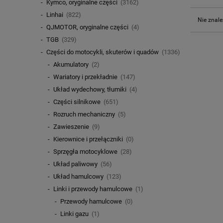
Kymco, oryginalne części
(3162)
Linhai
(822)
Nie znale
QJMOTOR, oryginalne części
(4)
TGB
(329)
Części do motocykli, skuterów i quadów
(1336)
Akumulatory
(2)
Wariatory i przekładnie
(147)
Układ wydechowy, tłumiki
(4)
Części silnikowe
(651)
Rozruch mechaniczny
(5)
Zawieszenie
(9)
Kierownice i przełączniki
(0)
Sprzęgła motocyklowe
(28)
Układ paliwowy
(56)
Układ hamulcowy
(123)
Linki i przewody hamulcowe
(1)
Przewody hamulcowe
(0)
Linki gazu
(1)