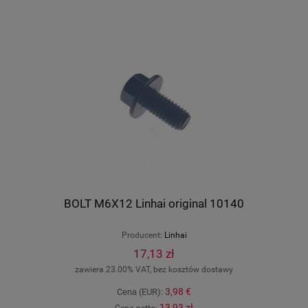
BOLT M6X12 Linhai original 10140
Producent:
Linhai
17,13 zł
zawiera 23.00% VAT, bez kosztów dostawy
3,98 €
Cena (EUR):
13,93 zł
Cena netto: