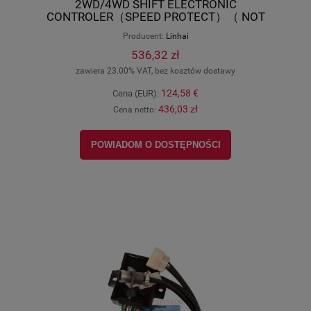
2WD/4WD SHIFT ELECTRONIC
CONTROLER（SPEED PROTECT）（ NOT
WATER PROOF PLUG） Linhai original 24447A
Producent:
Linhai
536,32 zł
zawiera 23.00% VAT, bez kosztów dostawy
124,58 €
Cena (EUR):
436,03 zł
Cena netto:
POWIADOM O DOSTĘPNOŚCI