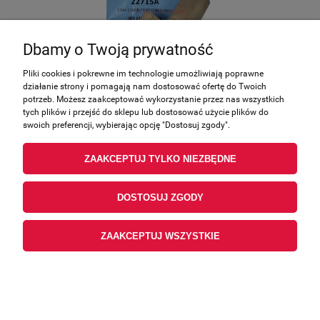
Dbamy o Twoją prywatność
Pliki cookies i pokrewne im technologie umożliwiają poprawne
działanie strony i pomagają nam dostosować ofertę do Twoich
potrzeb. Możesz zaakceptować wykorzystanie przez nas wszystkich
tych plików i przejść do sklepu lub dostosować użycie plików do
CAM CHAIN TENSIONER ASSY Linhai original
swoich preferencji, wybierając opcję "Dostosuj zgody".
22715A
Producent:
Linhai
ZAAKCEPTUJ TYLKO NIEZBĘDNE
62,77 zł
zawiera 23.00% VAT, bez kosztów dostawy
DOSTOSUJ ZGODY
14,58 €
Cena (EUR):
51,03 zł
Cena netto:
ZAAKCEPTUJ WSZYSTKIE
POWIADOM O DOSTĘPNOŚCI