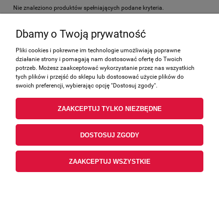
Nie znaleziono produktów spełniających podane kryteria.
Dbamy o Twoją prywatność
Zakupy
Pliki cookies i pokrewne im technologie umożliwiają poprawne
działanie strony i pomagają nam dostosować ofertę do Twoich
Pomoc
potrzeb. Możesz zaakceptować wykorzystanie przez nas wszystkich
tych plików i przejść do sklepu lub dostosować użycie plików do
Moje konto
swoich preferencji, wybierając opcję "Dostosuj zgody".
ZAAKCEPTUJ TYLKO NIEZBĘDNE
Informacje
DOSTOSUJ ZGODY
ZAAKCEPTUJ WSZYSTKIE
POKAŻ PEŁNĄ WERSJĘ STRONY
Sklep internetowy Shoper.pl