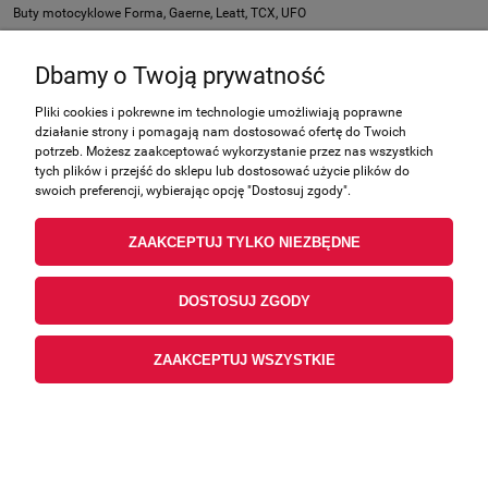
Buty motocyklowe Forma, Gaerne, Leatt, TCX, UFO
Dbamy o Twoją prywatność
Nie znaleziono produktów spełniających podane kryteria.
Pliki cookies i pokrewne im technologie umożliwiają poprawne
działanie strony i pomagają nam dostosować ofertę do Twoich
Zakupy
potrzeb. Możesz zaakceptować wykorzystanie przez nas wszystkich
tych plików i przejść do sklepu lub dostosować użycie plików do
swoich preferencji, wybierając opcję "Dostosuj zgody".
Pomoc
ZAAKCEPTUJ TYLKO NIEZBĘDNE
Moje konto
Informacje
DOSTOSUJ ZGODY
ZAAKCEPTUJ WSZYSTKIE
POKAŻ PEŁNĄ WERSJĘ STRONY
Sklep internetowy Shoper.pl