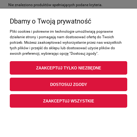
Nie znaleziono produktów spełniających podane kryteria.
Dbamy o Twoją prywatność
Zakupy
Pliki cookies i pokrewne im technologie umożliwiają poprawne
działanie strony i pomagają nam dostosować ofertę do Twoich
Pomoc
potrzeb. Możesz zaakceptować wykorzystanie przez nas wszystkich
tych plików i przejść do sklepu lub dostosować użycie plików do
Moje konto
swoich preferencji, wybierając opcję "Dostosuj zgody".
ZAAKCEPTUJ TYLKO NIEZBĘDNE
Informacje
DOSTOSUJ ZGODY
ZAAKCEPTUJ WSZYSTKIE
POKAŻ PEŁNĄ WERSJĘ STRONY
Sklep internetowy Shoper.pl