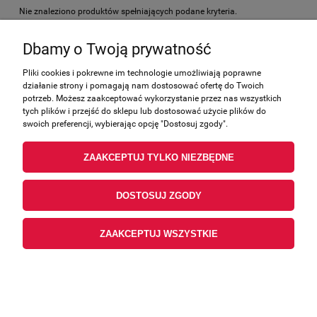
Nie znaleziono produktów spełniających podane kryteria.
Dbamy o Twoją prywatność
Zakupy
Pliki cookies i pokrewne im technologie umożliwiają poprawne
działanie strony i pomagają nam dostosować ofertę do Twoich
Pomoc
potrzeb. Możesz zaakceptować wykorzystanie przez nas wszystkich
tych plików i przejść do sklepu lub dostosować użycie plików do
Moje konto
swoich preferencji, wybierając opcję "Dostosuj zgody".
ZAAKCEPTUJ TYLKO NIEZBĘDNE
Informacje
DOSTOSUJ ZGODY
ZAAKCEPTUJ WSZYSTKIE
POKAŻ PEŁNĄ WERSJĘ STRONY
Sklep internetowy Shoper.pl