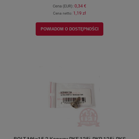
0,34 €
Cena (EUR):
1,19 zł
Cena netto:
POWIADOM O DOSTĘPNOŚCI
BOLT M6×15.2 Keeway RKF 125i, RKR 125i, RKS