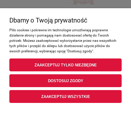
PODKŁADKA GUMOWA 100066030000
Dbamy o Twoją prywatność
Producent:
Benelli
Pliki cookies i pokrewne im technologie umożliwiają poprawne
działanie strony i pomagają nam dostosować ofertę do Twoich
2,75 zł
potrzeb. Możesz zaakceptować wykorzystanie przez nas wszystkich
zawiera 23.00% VAT, bez kosztów dostawy
tych plików i przejść do sklepu lub dostosować użycie plików do
swoich preferencji, wybierając opcję "Dostosuj zgody".
0,64 €
Cena (EUR):
2,24 zł
Cena netto:
ZAAKCEPTUJ TYLKO NIEZBĘDNE
POWIADOM O DOSTĘPNOŚCI
DOSTOSUJ ZGODY
ZAAKCEPTUJ WSZYSTKIE