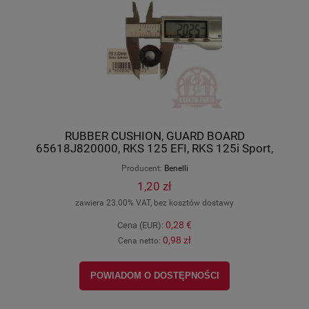
RUBBER CUSHION, GUARD BOARD
65618J820000, RKS 125 EFI, RKS 125i Sport,
RKV 125i Facelift, K-Light 125i, Benelli-Keeway
Producent:
Benelli
oryginał
1,20 zł
zawiera 23.00% VAT, bez kosztów dostawy
0,28 €
Cena (EUR):
0,98 zł
Cena netto:
POWIADOM O DOSTĘPNOŚCI