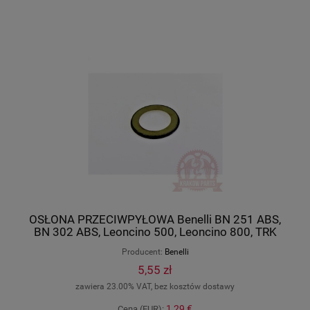
OSŁONA PRZECIWPYŁOWA Benelli BN 251 ABS,
BN 302 ABS, Leoncino 500, Leoncino 800, TRK
502, original 43005S010000
Producent:
Benelli
5,55 zł
zawiera 23.00% VAT, bez kosztów dostawy
1,29 €
Cena (EUR):