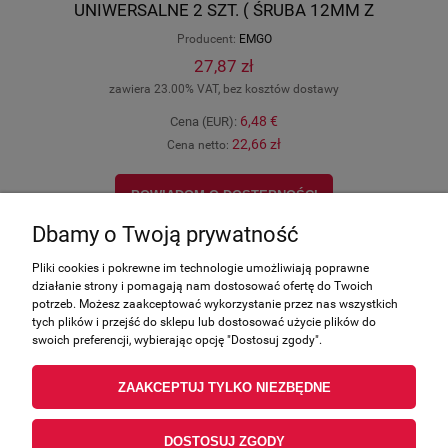
UNIWERSALNE 2 SZT. ( ŚRUBA 12MM Z
NAKRĘTKĄ ) ( YAMAHA ) 54-05412
Producent:
EMGO
27,87 zł
zawiera 23.00% VAT, bez kosztów dostawy
6,48 €
Cena (EUR):
22,66 zł
Cena netto:
POWIADOM O DOSTĘPNOŚCI
Dbamy o Twoją prywatność
Pliki cookies i pokrewne im technologie umożliwiają poprawne
działanie strony i pomagają nam dostosować ofertę do Twoich
Zakupy
potrzeb. Możesz zaakceptować wykorzystanie przez nas wszystkich
tych plików i przejść do sklepu lub dostosować użycie plików do
swoich preferencji, wybierając opcję "Dostosuj zgody".
Pomoc
ZAAKCEPTUJ TYLKO NIEZBĘDNE
Moje konto
DOSTOSUJ ZGODY