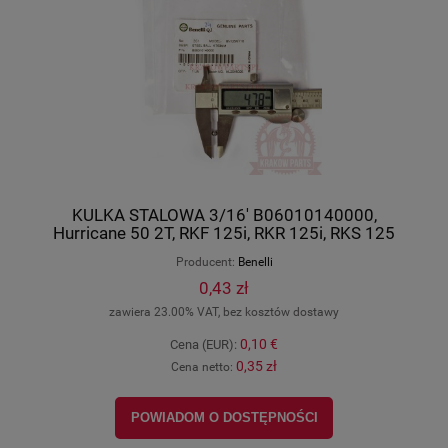
KULKA STALOWA 3/16' B06010140000,
Hurricane 50 2T, RKF 125i, RKR 125i, RKS 125
EFI, RKV 125 EFI, Benelli-Keeway oryginał
Producent:
Benelli
0,43 zł
zawiera 23.00% VAT, bez kosztów dostawy
0,10 €
Cena (EUR):
0,35 zł
Cena netto:
POWIADOM O DOSTĘPNOŚCI