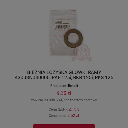
BIEŻNIA ŁOŻYSKA GŁÓWKI RAMY
43003N040000, RKF 125i, RKR 125i, RKS 125
EFI, RKV 125 EFI, Benelli-Keeway oryginał
Producent:
Benelli
9,25 zł
zawiera 23.00% VAT, bez kosztów dostawy
2,15 €
Cena (EUR):
7,52 zł
Cena netto: