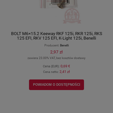
BOLT M6×15.2 Keeway RKF 125i, RKR 125i, RKS
125 EFI, RKV 125 EFI, K-Light 125i, Benelli
Leoncino 800, oryginał B0284060150A
Producent:
Benelli
2,97 zł
zawiera 23.00% VAT, bez kosztów dostawy
0,69 €
Cena (EUR):
2,41 zł
Cena netto:
POWIADOM O DOSTĘPNOŚCI