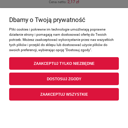
2,17 zł
Cena netto:
POWIADOM O DOSTĘPNOŚCI
Dbamy o Twoją prywatność
Pliki cookies i pokrewne im technologie umożliwiają poprawne
działanie strony i pomagają nam dostosować ofertę do Twoich
potrzeb. Możesz zaakceptować wykorzystanie przez nas wszystkich
tych plików i przejść do sklepu lub dostosować użycie plików do
swoich preferencji, wybierając opcję "Dostosuj zgody".
ZAAKCEPTUJ TYLKO NIEZBĘDNE
DOSTOSUJ ZGODY
ZAAKCEPTUJ WSZYSTKIE
SPRĘŻYNA POWROTNA DŹWIGNI HAMULCA
BENELLI, Keeway, oryginał 40702L290000