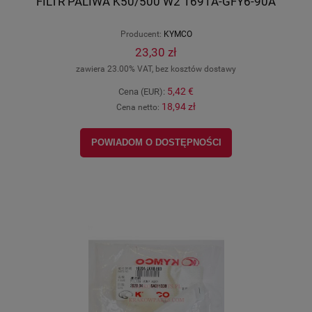
FILTR PALIWA K50/500 W2 1691A-GFY6-90A
Producent:
KYMCO
23,30 zł
zawiera 23.00% VAT, bez kosztów dostawy
5,42 €
Cena (EUR):
18,94 zł
Cena netto:
POWIADOM O DOSTĘPNOŚCI