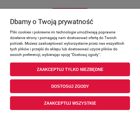
DO KOSZYKA
Dbamy o Twoją prywatność
Pliki cookies i pokrewne im technologie umożliwiają poprawne
działanie strony i pomagają nam dostosować ofertę do Twoich
potrzeb. Możesz zaakceptować wykorzystanie przez nas wszystkich
tych plików i przejść do sklepu lub dostosować użycie plików do
swoich preferencji, wybierając opcję "Dostosuj zgody".
ZAAKCEPTUJ TYLKO NIEZBĘDNE
DOSTOSUJ ZGODY
ZAAKCEPTUJ WSZYSTKIE
LINKA SSANIA 17950-LDB5 Kymco MXU 500,
UXV 500, oryginał
Producent:
KYMCO