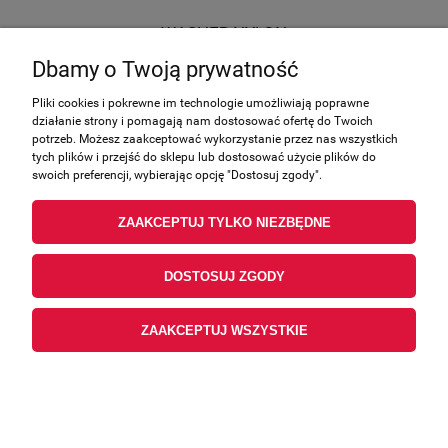
WASHER NYLON
Dbamy o Twoją prywatność
Producent:
Benelli
1,16 zł
Pliki cookies i pokrewne im technologie umożliwiają poprawne
działanie strony i pomagają nam dostosować ofertę do Twoich
zawiera 23.00% VAT, bez kosztów dostawy
potrzeb. Możesz zaakceptować wykorzystanie przez nas wszystkich
tych plików i przejść do sklepu lub dostosować użycie plików do
0,27 €
Cena (EUR):
swoich preferencji, wybierając opcję "Dostosuj zgody".
0,94 zł
Cena netto:
ZAAKCEPTUJ TYLKO NIEZBĘDNE
POWIADOM O DOSTĘPNOŚCI
DOSTOSUJ ZGODY
ZAAKCEPTUJ WSZYSTKIE