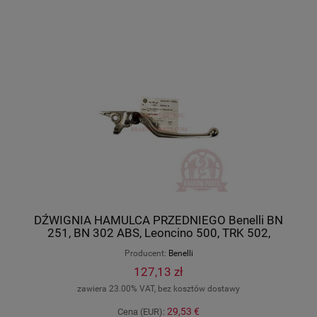
DŹWIGNIA HAMULCA PRZEDNIEGO Benelli BN
251, BN 302 ABS, Leoncino 500, TRK 502,
Leoncino 800, oryginał 45020P300000
Producent:
Benelli
127,13 zł
zawiera 23.00% VAT, bez kosztów dostawy
29,53 €
Cena (EUR):