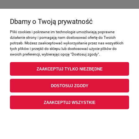
Dbamy o Twoją prywatność
Pliki cookies i pokrewne im technologie umożliwiają poprawne
działanie strony i pomagają nam dostosować ofertę do Twoich
potrzeb. Możesz zaakceptować wykorzystanie przez nas wszystkich
tych plików i przejść do sklepu lub dostosować użycie plików do
swoich preferencji, wybierając opcję "Dostosuj zgody".
ZAAKCEPTUJ TYLKO NIEZBĘDNE
DOSTOSUJ ZGODY
Odrdzewiacz penetrator do śrub K2 Vulcan 500
ml
ZAAKCEPTUJ WSZYSTKIE
26,37 zł
zawiera 23.00% VAT, bez kosztów dostawy
6,13 €
Cena (EUR):
21,44 zł
Cena netto: