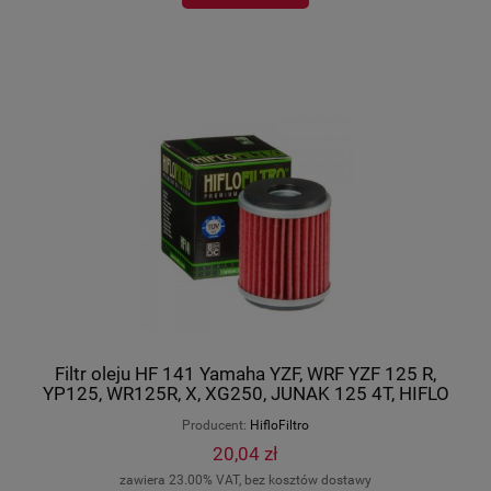
Filtr oleju HF 141 Yamaha YZF, WRF YZF 125 R,
YP125, WR125R, X, XG250, JUNAK 125 4T, HIFLO
HF141
Producent:
HifloFiltro
20,04 zł
zawiera 23.00% VAT, bez kosztów dostawy