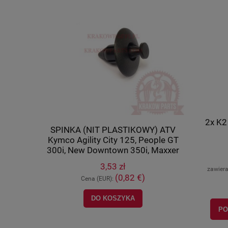
2x K2
cza) Kymco
SPINKA (NIT PLASTIKOWY) ATV
Tulej
U 500 IRS,
Kymco Agility City 125, People GT
(wahacza)
8-PWB1-900
300i, New Downtown 350i, Maxxer
400, M
450i, MXU 700, UXV 500, oryginał
orygi
3,53 zł
90652-LCA4-E00
zawier
)
(0,82 €)
Cena (EUR):
Ce
NOŚCI
DO KOSZYKA
POWI
PO