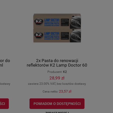
or do
2x Pasta do renowacji
00,
Klocki hamulcowe Linhai ATV 300,
ml
reflektorów K2 Lamp Doctor 60
00,
400, 500, M550, M565, oryginał
g
Producent:
K2
22245
28,99 zł
73,92 zł
dostawy
zawiera 23.00% VAT, bez kosztów dostawy
(17,17 €)
Cena (EUR):
23,57 zł
Cena netto:
DO KOSZYKA
ŚCI
POWIADOM O DOSTĘPNOŚCI