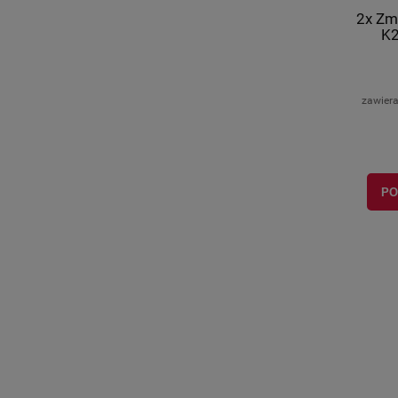
2x Zm
K2
zawier
PO