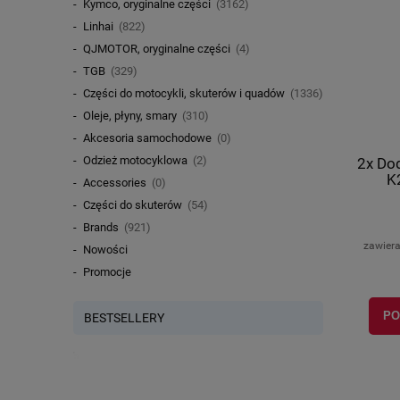
Kymco, oryginalne części
(3162)
Linhai
(822)
QJMOTOR, oryginalne części
(4)
TGB
(329)
Części do motocykli, skuterów i quadów
(1336)
Oleje, płyny, smary
(310)
Akcesoria samochodowe
(0)
Odzież motocyklowa
(2)
2x Dod
K
Accessories
(0)
Części do skuterów
(54)
Brands
(921)
zawier
Nowości
Promocje
PO
BESTSELLERY