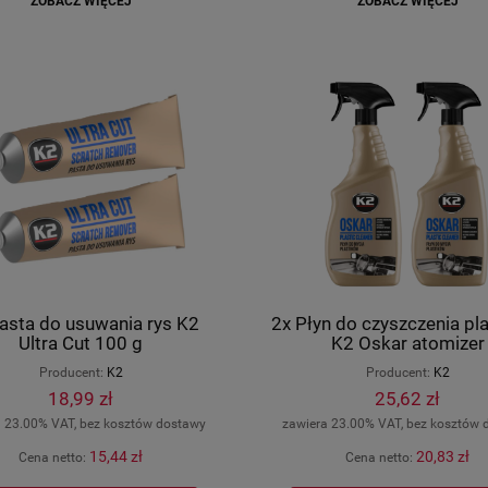
ZOBACZ WIĘCEJ
ZOBACZ WIĘCEJ
asta do usuwania rys K2
2x Płyn do czyszczenia pl
Ultra Cut 100 g
K2 Oskar atomizer
Producent:
K2
Producent:
K2
18,99 zł
25,62 zł
a 23.00% VAT, bez kosztów dostawy
zawiera 23.00% VAT, bez kosztów 
15,44 zł
20,83 zł
Cena netto:
Cena netto: