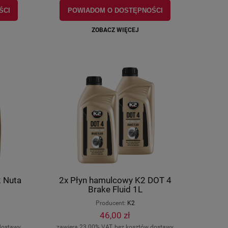
ŚCI
POWIADOM O DOSTĘPNOŚCI
ZOBACZ WIĘCEJ
2 Nuta
2x Płyn hamulcowy K2 DOT 4
Brake Fluid 1L
Producent:
K2
46,00 zł
dostawy
zawiera 23.00% VAT, bez kosztów dostawy