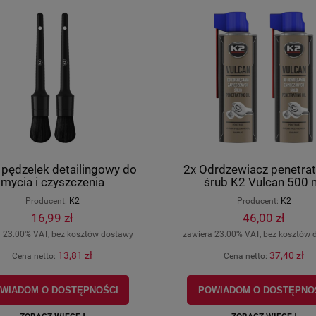
 pędzelek detailingowy do
2x Odrdzewiacz penetrat
a tylnego zawieszenia
Tuleja wahacza Kymco Maxxer 4
mycia i czyszczenia
śrub K2 Vulcan 500 
 Kymco Maxxer 450, MXU
MXU 450i, MXU 500 IRS, MXU 7
Producent:
K2
Producent:
K2
XU 500 IRS, MXU 700,
oryginał 52104-PWB1-900
16,99 zł
46,00 zł
nał 47452-PWB1-900
47,87 zł
15,07 zł
a 23.00% VAT, bez kosztów dostawy
zawiera 23.00% VAT, bez kosztów 
(11,12 €)
(3,50 €)
na (EUR):
Cena (EUR):
13,81 zł
37,40 zł
Cena netto:
Cena netto:
ADOM O DOSTĘPNOŚCI
POWIADOM O DOSTĘPNOŚCI
WIADOM O DOSTĘPNOŚCI
POWIADOM O DOSTĘPNO