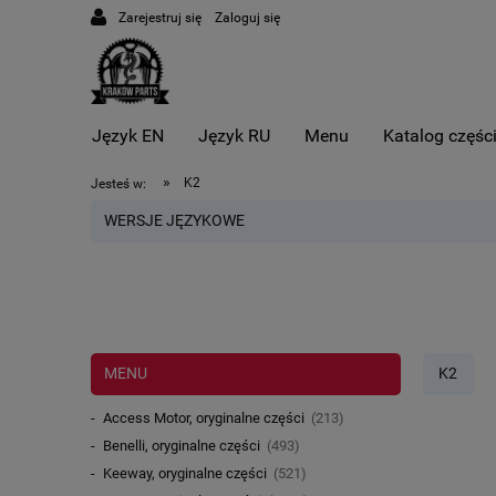
Zarejestruj się
Zaloguj się
Język EN
Język RU
Menu
Katalog częśc
»
K2
Jesteś w:
WERSJE JĘZYKOWE
MENU
K2
Access Motor, oryginalne części
(213)
Benelli, oryginalne części
(493)
Keeway, oryginalne części
(521)