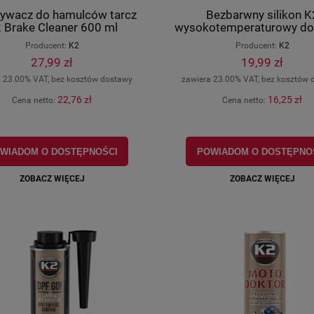
ywacz do hamulców tarcz
Bezbarwny silikon K
 Brake Cleaner 600 ml
wysokotemperaturowy do
tubka 85g
Producent:
K2
Producent:
K2
27,99 zł
19,99 zł
a 23.00% VAT, bez kosztów dostawy
zawiera 23.00% VAT, bez kosztów 
22,76 zł
16,25 zł
Cena netto:
Cena netto:
WIADOM O DOSTĘPNOŚCI
POWIADOM O DOSTĘPNO
ZOBACZ WIĘCEJ
ZOBACZ WIĘCEJ