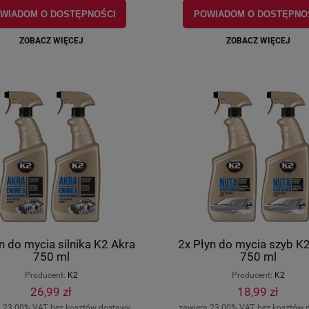
WIADOM O DOSTĘPNOŚCI
POWIADOM O DOSTĘPNO
ZOBACZ WIĘCEJ
ZOBACZ WIĘCEJ
n do mycia silnika K2 Akra
2x Płyn do mycia szyb K
750 ml
750 ml
Producent:
K2
Producent:
K2
26,99 zł
18,99 zł
a 23.00% VAT, bez kosztów dostawy
zawiera 23.00% VAT, bez kosztów 