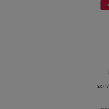
PO
2x Pły
zawier