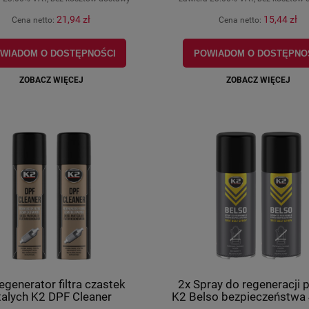
21,94 zł
15,44 zł
Cena netto:
Cena netto:
WIADOM O DOSTĘPNOŚCI
POWIADOM O DOSTĘPNO
ZOBACZ WIĘCEJ
ZOBACZ WIĘCEJ
egenerator filtra czastek
2x Spray do regeneracji
talych K2 DPF Cleaner
K2 Belso bezpieczeństwa