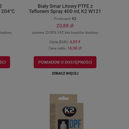
2
Biały Smar Litowy PTFE z
 204°C
Teflonem Spray 400 ml, K2 W121
Producent:
K2
20,88 zł
dostawy
zawiera 23.00% VAT, bez kosztów dostawy
4,85 €
Cena (EUR):
16,98 zł
Cena netto:
ŚCI
POWIADOM O DOSTĘPNOŚCI
ZOBACZ WIĘCEJ