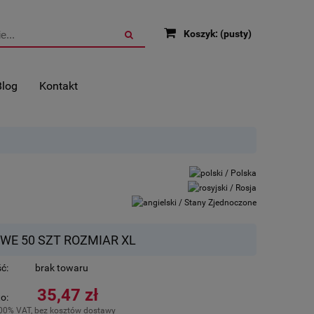
Koszyk:
(pusty)
Blog
Kontakt
E 50 SZT ROZMIAR XL
ć:
brak towaru
35,47 zł
o:
.00% VAT, bez kosztów dostawy