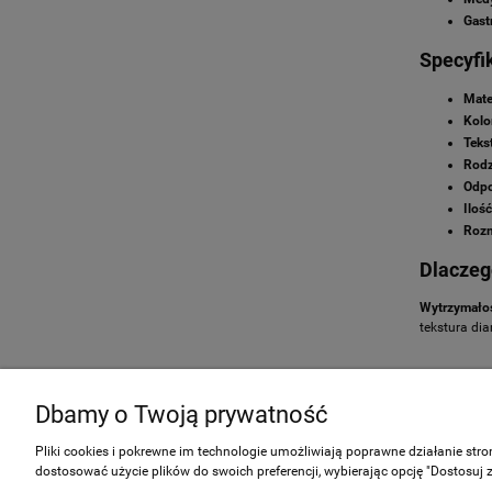
Gast
Specyfi
Mate
Kolo
Teks
Rodz
Odpo
Iloś
Rozm
Dlaczeg
Wytrzymałoś
tekstura di
Zakupy
Pomoc
Dbamy o Twoją prywatność
Formy płatności
Jak kupowa
Pliki cookies i pokrewne im technologie umożliwiają poprawne działanie str
Czas realizacji i koszt dostawy
Częste pyta
dostosować użycie plików do swoich preferencji, wybierając opcję "Dostosuj 