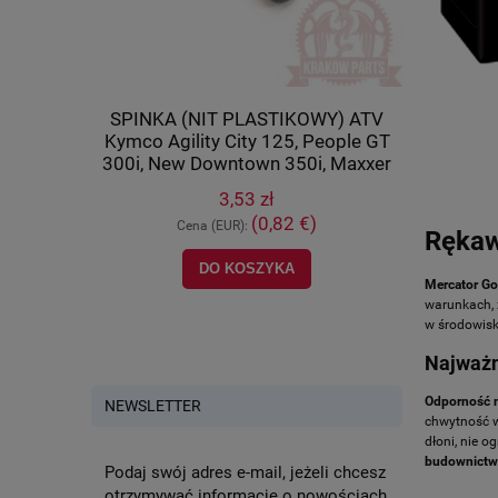
cza) Kymco
SPINKA (NIT PLASTIKOWY) ATV
Tulej
U 500 IRS,
Kymco Agility City 125, People GT
(wahacza)
8-PWB1-900
300i, New Downtown 350i, Maxxer
400, M
450i, MXU 700, UXV 500, oryginał
orygi
3,53 zł
90652-LCA4-E00
)
(0,82 €)
Cena (EUR):
Ce
Rękaw
NOŚCI
DO KOSZYKA
POWI
Mercator Go
warunkach, 
w środowisk
Najważn
Odporność 
NEWSLETTER
chwytność 
dłoni, nie o
budownictwie
Podaj swój adres e-mail, jeżeli chcesz
otrzymywać informacje o nowościach