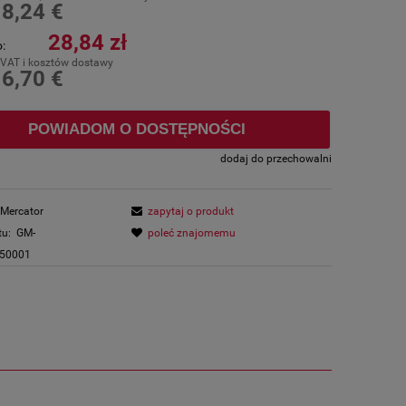
8,24 €
:
28,84 zł
:
 VAT i kosztów dostawy
6,70 €
:
POWIADOM O DOSTĘPNOŚCI
dodaj do przechowalni
Mercator
zapytaj o produkt
tu:
GM-
poleć znajomemu
50001