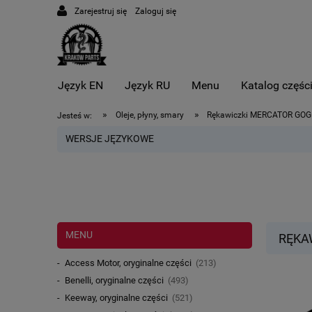
Zarejestruj się
Zaloguj się
Język EN
Język RU
Menu
Katalog częśc
»
»
Oleje, płyny, smary
Rękawiczki MERCATOR GOG
Jesteś w:
WERSJE JĘZYKOWE
MENU
RĘKA
Access Motor, oryginalne części
(213)
Benelli, oryginalne części
(493)
Keeway, oryginalne części
(521)