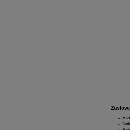
Zastoso
Mech
Budo
Medy