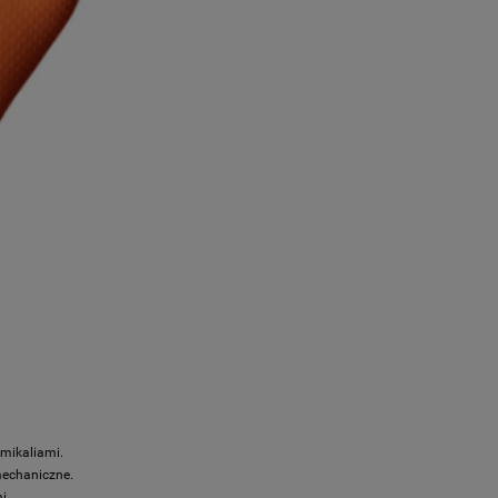
mikaliami.
mechaniczne.
i.