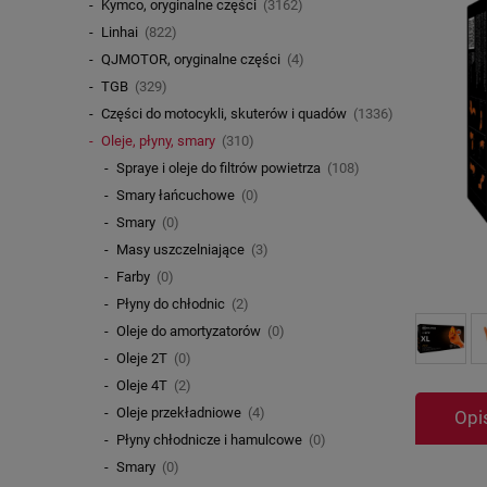
Kymco, oryginalne części
(3162)
Linhai
(822)
QJMOTOR, oryginalne części
(4)
TGB
(329)
Części do motocykli, skuterów i quadów
(1336)
Oleje, płyny, smary
(310)
Spraye i oleje do filtrów powietrza
(108)
Smary łańcuchowe
(0)
Smary
(0)
Masy uszczelniające
(3)
Farby
(0)
Płyny do chłodnic
(2)
Oleje do amortyzatorów
(0)
Oleje 2T
(0)
Oleje 4T
(2)
Oleje przekładniowe
(4)
Opi
Płyny chłodnicze i hamulcowe
(0)
Smary
(0)