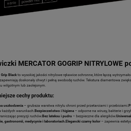
a tylnego zawieszenia
Tuleja wahacza Kymco Maxxer 4
 Kymco Maxxer 450, MXU
MXU 450i, MXU 500 IRS, MXU 7
XU 500 IRS, MXU 700,
oryginał 52104-PWB1-900
nał 47452-PWB1-900
47,87 zł
15,07 zł
(11,12 €)
(3,50 €)
na (EUR):
Cena (EUR):
iczki MERCATOR GOGRIP NITRYLOWE pom
ADOM O DOSTĘPNOŚCI
POWIADOM O DOSTĘPNOŚCI
 Grip Black
to wysokiej jakości nitrylowe rękawice ochronne, które łączą wytrzymał
zapewniają doskonały chwyt i pełną swobodę ruchów. Tekstura diamentowa zwięks
u wilgotnym lub zaolejonym.
iejsze cechy produktu:
na uszkodzenia
– grubsza warstwa nitrylu chroni przed przetarciami i przebiciami.
P
w każdych warunkach.
Bezpieczeństwo i higiena
– odporne na wirusy, bakterie i grzy
graniczając precyzji ruchów.
Bez lateksu i pudru
– bezpieczne dla alergików.
Uniwersa
, gastronomii, medycynie i laboratoriach.
Elegancki czarny kolor
– zapewnia estetyc