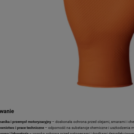
wanie
anika i przemysł motoryzacyjny
– doskonała ochrona przed olejami, smarami i che
wnictwo i prace techniczne
– odporność na substancje chemiczne i uszkodzenia 
cyna i laboratoria
– wysoka ochrona przed patogenami i środkami dezynfekującym