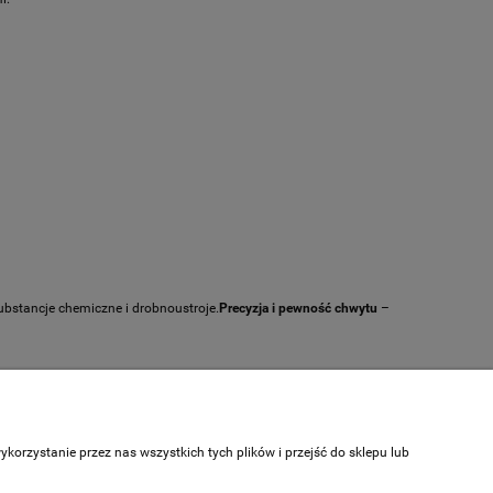
bstancje chemiczne i drobnoustroje.
Precyzja i pewność chwytu
–
Informacje
O nas
orzystanie przez nas wszystkich tych plików i przejść do sklepu lub
Kontakt