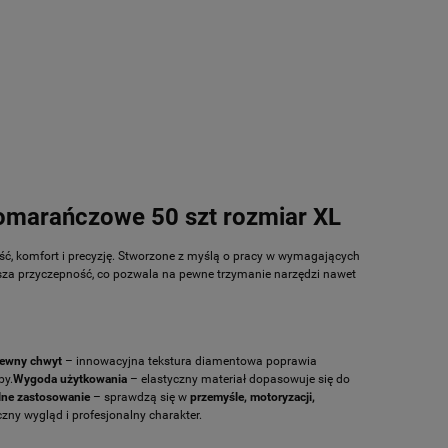
00,
Klocki hamulcowe Linhai ATV 300,
00,
400, 500, M550, M565, oryginał
22245
73,92 zł
(17,17 €)
Cena (EUR):
arańczowe 50 szt rozmiar XL
DO KOSZYKA
ość, komfort i precyzję. Stworzone z myślą o pracy w wymagających
za przyczepność, co pozwala na pewne trzymanie narzędzi nawet
ewny chwyt
– innowacyjna tekstura diamentowa poprawia
by.
Wygoda użytkowania
– elastyczny materiał dopasowuje się do
lne zastosowanie
– sprawdzą się w
przemyśle, motoryzacji,
zny wygląd i profesjonalny charakter.