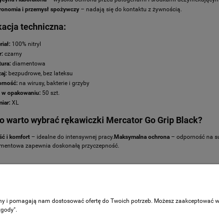
ronomia i przemysł spożywczy
– nadają się do kontaktu z żywnością.
kacja techniczna:
riał:
100% nitryl
r:
czarny
tura:
diamentowa
aj:
bezpudrowe, bez lateksu
rność:
na wirusy, bakterie i grzyby
ć w opakowaniu:
50 szt.
iar:
XL
o warto wybrać rękawiczki Mercator Go Grip Black?
ć i komfort
– idealne do intensywnej pracy.
Maksymalna ochrona
– odporność na su
amentowa zapewnia doskonałą przyczepność.
Moje konto
ć?
Logowanie
ony i pomagają nam dostosować ofertę do Twoich potrzeb. Możesz zaakceptować wyk
nia
Moje zamówienia
zgody".