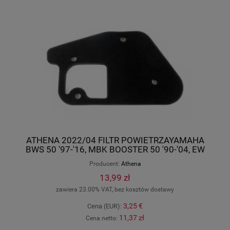
ATHENA 2022/04 FILTR POWIETRZAYAMAHA
BWS 50 '97-'16, MBK BOOSTER 50 '90-'04, EW
STUNT 50 '00-'02 (OEM:
Producent:
Athena
4PBE445100;3VLE445101), Athena OL-
S410485200003
13,99 zł
zawiera 23.00% VAT, bez kosztów dostawy
3,25 €
Cena (EUR):
11,37 zł
Cena netto: