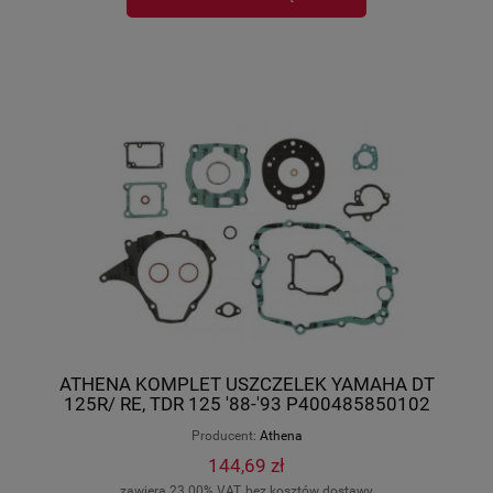
ATHENA KOMPLET USZCZELEK YAMAHA DT
125R/ RE, TDR 125 '88-'93 P400485850102
Producent:
Athena
144,69 zł
zawiera 23.00% VAT, bez kosztów dostawy