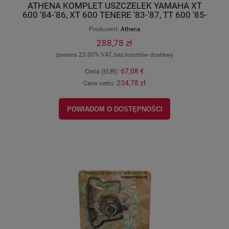
ATHENA KOMPLET USZCZELEK YAMAHA XT
600 '84-'86, XT 600 TENERE '83-'87, TT 600 '85-
'88, SRX 600 P400485850610
Producent:
Athena
288,78 zł
zawiera 23.00% VAT, bez kosztów dostawy
67,08 €
Cena (EUR):
234,78 zł
Cena netto:
POWIADOM O DOSTĘPNOŚCI