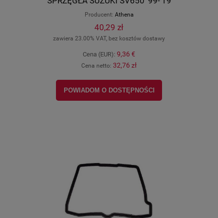
SPRZĘGŁA SUZUKI SV650 '99-'19
S410510008123
Producent:
Athena
40,29 zł
zawiera 23.00% VAT, bez kosztów dostawy
9,36 €
Cena (EUR):
32,76 zł
Cena netto:
POWIADOM O DOSTĘPNOŚCI