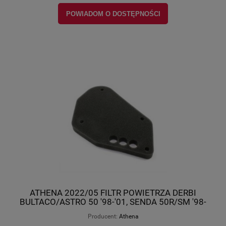
POWIADOM O DOSTĘPNOŚCI
ATHENA 2022/05 FILTR POWIETRZA DERBI
BULTACO/ASTRO 50 '98-'01, SENDA 50R/SM '98-
'05 (OEM: 00H03201251), Athena OL-
Producent:
Athena
S410105200001