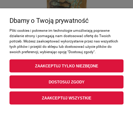
Dbamy o Twoją prywatność
Pliki cookies i pokrewne im technologie umożliwiają poprawne
ATHENA KOMPLET USZCZELEK YAMAHA YZF
działanie strony i pomagają nam dostosować ofertę do Twoich
250 '01-'13, WRF 250 '01-'13 (Z USZCZELKĄ
potrzeb. Możesz zaakceptować wykorzystanie przez nas wszystkich
POKRYWY ZAWOROWEJ) P400485850039
tych plików i przejść do sklepu lub dostosować użycie plików do
Producent:
Athena
swoich preferencji, wybierając opcję "Dostosuj zgody".
508,59 zł
zawiera 23.00% VAT, bez kosztów dostawy
ZAAKCEPTUJ TYLKO NIEZBĘDNE
118,14 €
Cena (EUR):
413,49 zł
Cena netto:
DOSTOSUJ ZGODY
POWIADOM O DOSTĘPNOŚCI
ZAAKCEPTUJ WSZYSTKIE