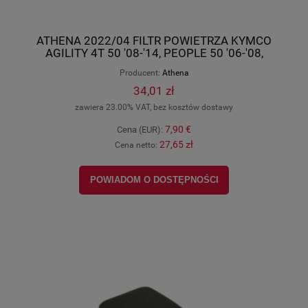
ATHENA 2022/04 FILTR POWIETRZA KYMCO
AGILITY 4T 50 '08-'14, PEOPLE 50 '06-'08,
SUPER8 50 '07-'09 (OEM: 00101074), Athena OL-
Producent:
Athena
S410210200059
34,01 zł
zawiera 23.00% VAT, bez kosztów dostawy
7,90 €
Cena (EUR):
27,65 zł
Cena netto:
POWIADOM O DOSTĘPNOŚCI