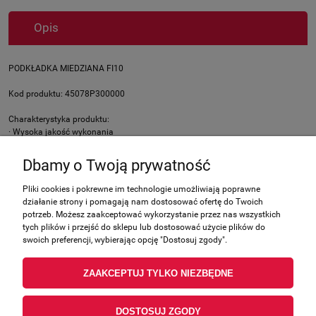
Opis
PODKŁADKA MIEDZIANA FI10
Kod produktu: 45078P300000
Charakterystyka produktu:
· Wysoka jakość wykonania
Oryginalne części Benelli to najwyższa jakość wykonania, dzięki wieloletniemu
Dbamy o Twoją prywatność
doświadczeniu i pasji do produkcji motocykli.
Pliki cookies i pokrewne im technologie umożliwiają poprawne
działanie strony i pomagają nam dostosować ofertę do Twoich
Zakupy
potrzeb. Możesz zaakceptować wykorzystanie przez nas wszystkich
tych plików i przejść do sklepu lub dostosować użycie plików do
swoich preferencji, wybierając opcję "Dostosuj zgody".
Pomoc
ZAAKCEPTUJ TYLKO NIEZBĘDNE
Moje konto
DOSTOSUJ ZGODY