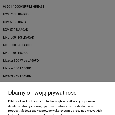
96201-10000NIPPLE GREASE
UXV 700i UBADBD
UXV 500i UBA0AE
UXV 500 UAA0AD
MXU 500i IRS LDA0AD
MXU 500 IRS LAA0CF
MXU 250 LB50AA
Maxxer 300 Wide LA60FD
Maxxer 300 LA60BD
Maxxer 250 LA50BD
Maxxer 90 LB20AD
Dbamy o Twoją prywatność
Ma
Pliki cookies i pokrewne im technologie umożliwiają poprawne
działanie strony i pomagają nam dostosować ofertę do Twoich
Zakupy
potrzeb. Możesz zaakceptować wykorzystanie przez nas wszystkich