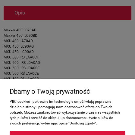
Opis
Maxxer 400 LB70AD
Maxxer 450i LC90BD
MXU 400 LA70AD
MXU 450i LC90AG
MXU 450i LC90AD
MXU 500 IRS LAA0CF
MXU 500i IRS LDA0AD
MXU 500i IRS LDA0BE
MXU 500 IRS LAA0CE
MXU 500 IRS LAA0CD
MXU 700 Exi LAADDE
Dbamy o Twoją prywatność
MXU 700 Exi LAADBE
Pliki cookies i pokrewne im technologie umożliwiają poprawne
działanie strony i pomagają nam dostosować ofertę do Twoich
Zakupy
potrzeb. Możesz zaakceptować wykorzystanie przez nas wszystkich
tych plików i przejść do sklepu lub dostosować użycie plików do
swoich preferencji, wybierając opcję "Dostosuj zgody".
Pomoc