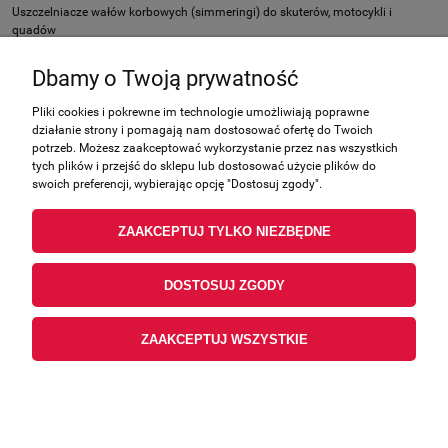
Uszczelniacze wałów korbowych (simmeringi) do skuterów, motocykli i
quadów
Dbamy o Twoją prywatność
Nie znaleziono produktów spełniających podane kryteria.
Pliki cookies i pokrewne im technologie umożliwiają poprawne
działanie strony i pomagają nam dostosować ofertę do Twoich
Zakupy
potrzeb. Możesz zaakceptować wykorzystanie przez nas wszystkich
tych plików i przejść do sklepu lub dostosować użycie plików do
swoich preferencji, wybierając opcję "Dostosuj zgody".
Pomoc
ZAAKCEPTUJ TYLKO NIEZBĘDNE
Moje konto
DOSTOSUJ ZGODY
Informacje
ZAAKCEPTUJ WSZYSTKIE
POKAŻ PEŁNĄ WERSJĘ STRONY
Sklep internetowy Shoper.pl