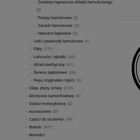
Zestawy naprawcze układu hamulcowego
(0)
Pompy hamulcowe
(0)
Zaciski hamulcowe
(0)
Hamulce bębnowe
(0)
Linki i przewody hamulcowe
(1)
Filtry
(171)
Łańcuchy i zębatki
(43)
Układ elektryczny
(61)
Świece zapłonowe
(29)
Rieju, oryginalne części
(6)
Oleje, płyny, smary
(310)
Akcesoria samochodowe
(0)
Odzież motocyklowa
(2)
Accessories
(0)
Części do skuterów
(54)
Brands
(921)
Nowości