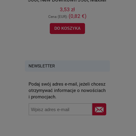
450i, MXU 700, UXV 500, oryginał
orygi
3,53 zł
90652-LCA4-E00
)
(0,82 €)
Cena (EUR):
Ce
NOŚCI
DO KOSZYKA
POWI
NEWSLETTER
Podaj swój adres e-mail, jeżeli chcesz
otrzymywać informacje o nowościach
i promocjach.