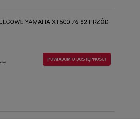
ULCOWE YAMAHA XT500 76-82 PRZÓD
POWIADOM O DOSTĘPNOŚCI
tawy
Informacje