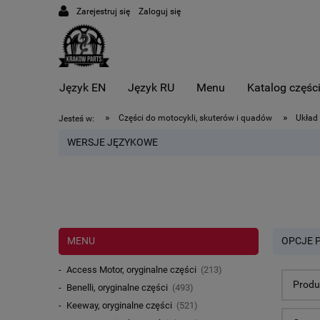
Zarejestruj się
Zaloguj się
Język EN
Język RU
Menu
Katalog częśc
»
»
Części do motocykli, skuterów i quadów
Układ
Jesteś w:
WERSJE JĘZYKOWE
MENU
OPCJE 
Access Motor, oryginalne części
(213)
Produ
Benelli, oryginalne części
(493)
Keeway, oryginalne części
(521)