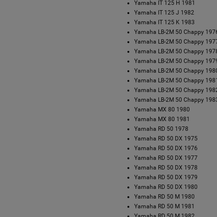
Yamaha IT 125 H 1981
nał 47452-PWB1-900
Yamaha IT 125 J 1982
47,87 zł
15,07 zł
Yamaha IT 125 K 1983
(11,12 €)
(3,50 €)
na (EUR):
Cena (EUR):
Yamaha LB-2M 50 Chappy 197
Yamaha LB-2M 50 Chappy 197
ADOM O DOSTĘPNOŚCI
POWIADOM O DOSTĘPNOŚCI
Yamaha LB-2M 50 Chappy 197
Yamaha LB-2M 50 Chappy 197
Yamaha LB-2M 50 Chappy 198
Yamaha LB-2M 50 Chappy 198
Yamaha LB-2M 50 Chappy 198
Yamaha LB-2M 50 Chappy 198
Yamaha MX 80 1980
Yamaha MX 80 1981
Yamaha RD 50 1978
Yamaha RD 50 DX 1975
Yamaha RD 50 DX 1976
Yamaha RD 50 DX 1977
Yamaha RD 50 DX 1978
Yamaha RD 50 DX 1979
Yamaha RD 50 DX 1980
Yamaha RD 50 M 1980
Yamaha RD 50 M 1981
Yamaha RD 50 M 1982