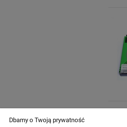
Zakupy
Pomoc
Dbamy o Twoją prywatność