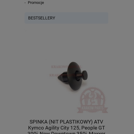
Promocje
BESTSELLERY
cza) Kymco
SPINKA (NIT PLASTIKOWY) ATV
Tulej
U 500 IRS,
Kymco Agility City 125, People GT
(wahacza)
8-PWB1-900
300i, New Downtown 350i, Maxxer
400, M