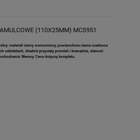
HAMULCOWE (110X25MM) MCS951
lny: materiał cierny wzmocniony, powierzchnia cierna osadzona
 szkieletach, idealnie przycięty promień i krawędzie, stanowi
pochodzenia: Niemcy. Cena dotyczy kompletu.