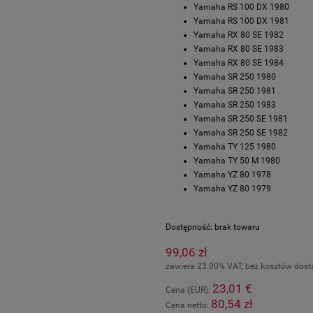
Yamaha RS 100 DX 1980
Yamaha RS 100 DX 1981
Yamaha RX 80 SE 1982
Yamaha RX 80 SE 1983
Yamaha RX 80 SE 1984
Yamaha SR 250 1980
Yamaha SR 250 1981
Yamaha SR 250 1983
Yamaha SR 250 SE 1981
Yamaha SR 250 SE 1982
Yamaha TY 125 1980
Yamaha TY 50 M 1980
Yamaha YZ 80 1978
Yamaha YZ 80 1979
Dostępność:
brak towaru
99,06 zł
zawiera 23.00% VAT, bez kosztów dos
23,01 €
Cena (EUR):
80,54 zł
Cena netto: