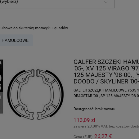
 (wybierz)
ulcowe do skuterów, motocykli i quadów
I HAMULCOWE
GALFER SZCZĘKI HAM
'05-, XV 125 VIRAGO '9
125 MAJESTY '98-00, ,
DOODO / SKYLINER '00
GALFER SZCZĘKI HAMULCOWE Y535 YAM
DRAGSTAR '00-, SP 125 MAJESTY '98-0
Dostępność:
brak towaru
113,09 zł
zawiera 23.00% VAT, bez kosztów dos
26,27 €
Cena (EUR):