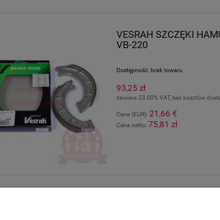
VESRAH SZCZĘKI HAM
VB-220
Dostępność:
brak towaru
93,25 zł
zawiera 23.00% VAT, bez kosztów dos
21,66 €
Cena (EUR):
75,81 zł
Cena netto:
Moje konto