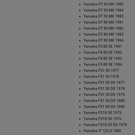
Yamaha DT 50 MX 1983
Yamaha DT 50 MX 1984
Yamaha DT 50 MX 1985
Yamaha DT 80 MX 1981
Yamaha DT 80 MX 1982
Yamaha DT 80 MX 1983
Yamaha DT 80 MX 1984
Yamaha FS 80 SE 1981
Yamaha FS 80 SE 1982
Yamaha FS 80 SE 1983
Yamaha FS 80 SE 1984
Yamaha FS1 50 1977
Yamaha FS1 50 1978
Yamaha FS1 50 DX 1977
Yamaha FS1 50 DX 1978
Yamaha FS1 50 DX 1979
Yamaha FS1 50 DX 1980
Yamaha FS1 80 DX 1980
Yamaha FS1G 50 1975
Yamaha FS1G 50 1976
a tylnego zawieszenia
Tuleja wahacza Kymco Maxxer 4
Yamaha FS1G 50 DX 1976
 Kymco Maxxer 450, MXU
MXU 450i, MXU 500 IRS, MXU 7
Yamaha IT 125 G 1980
XU 500 IRS, MXU 700,
oryginał 52104-PWB1-900