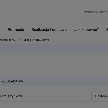
i
Promocje
Realizacja i dostawa
Jak kupować?
»
 hamulcowy
Szczęki hamulcowe
PRZEGLĄDANIA
cent: (wybierz)
Dostępno