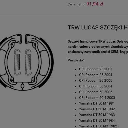
91,94 zł
Cena netto:
TRW LUCAS SZCZĘKI 
Szczęki hamulcowe TRW Lucas Opis ogó
na ciśnieniowo odlewanych aluminiowych
znakomity zamiennik części OEM, kraj 
Pasuje do:
CPI Popcorn 25 2003
CPI Popcorn 25 2004
CPI Popcorn 25 2005
CPI Popcorn 50 2004
CPI Popcorn 50 2005
CPI Popcorn 50 4 2003
Yamaha DT 50 M 1981
Yamaha DT 50 M 1982
Yamaha DT 50 M 1983
Yamaha DT 50 M 1984
Yamaha DT 50 MX 1982