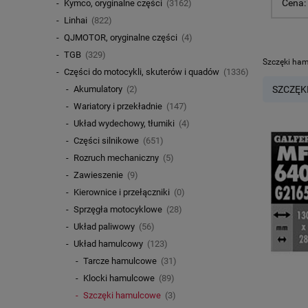
Cena:
Kymco, oryginalne części
(3162)
Linhai
(822)
QJMOTOR, oryginalne części
(4)
TGB
(329)
Szczęki ham
Części do motocykli, skuterów i quadów
(1336)
SZCZĘK
Akumulatory
(2)
Wariatory i przekładnie
(147)
Układ wydechowy, tłumiki
(4)
Części silnikowe
(651)
Rozruch mechaniczny
(5)
Zawieszenie
(9)
Kierownice i przełączniki
(0)
Sprzęgła motocyklowe
(28)
Układ paliwowy
(56)
Układ hamulcowy
(123)
Tarcze hamulcowe
(31)
Klocki hamulcowe
(89)
Szczęki hamulcowe
(3)