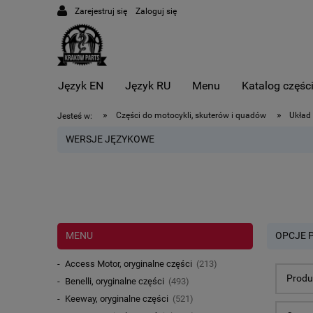
Zarejestruj się
Zaloguj się
Język EN
Język RU
Menu
Katalog częśc
»
»
Części do motocykli, skuterów i quadów
Układ 
Jesteś w:
WERSJE JĘZYKOWE
MENU
OPCJE 
Access Motor, oryginalne części
(213)
Produ
Benelli, oryginalne części
(493)
Keeway, oryginalne części
(521)