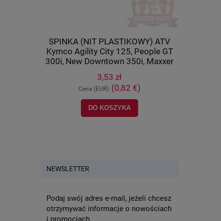
cza) Kymco
SPINKA (NIT PLASTIKOWY) ATV
Tulej
U 500 IRS,
Kymco Agility City 125, People GT
(wahacza)
8-PWB1-900
300i, New Downtown 350i, Maxxer
400, M
450i, MXU 700, UXV 500, oryginał
orygi
3,53 zł
90652-LCA4-E00
)
(0,82 €)
Cena (EUR):
Ce
NOŚCI
DO KOSZYKA
POWI
NEWSLETTER
Podaj swój adres e-mail, jeżeli chcesz
otrzymywać informacje o nowościach
i promocjach.