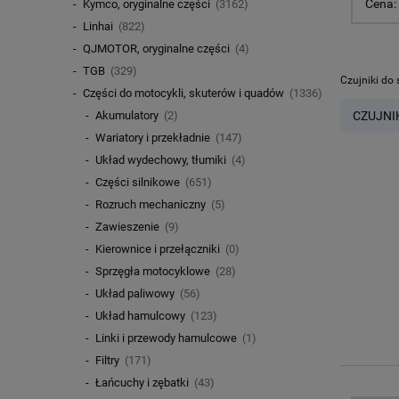
Cena:
Kymco, oryginalne części
(3162)
Linhai
(822)
QJMOTOR, oryginalne części
(4)
TGB
(329)
Czujniki do
Części do motocykli, skuterów i quadów
(1336)
CZUJNI
Akumulatory
(2)
Wariatory i przekładnie
(147)
Układ wydechowy, tłumiki
(4)
Części silnikowe
(651)
Rozruch mechaniczny
(5)
Zawieszenie
(9)
Kierownice i przełączniki
(0)
Sprzęgła motocyklowe
(28)
Układ paliwowy
(56)
Układ hamulcowy
(123)
Linki i przewody hamulcowe
(1)
Filtry
(171)
Łańcuchy i zębatki
(43)