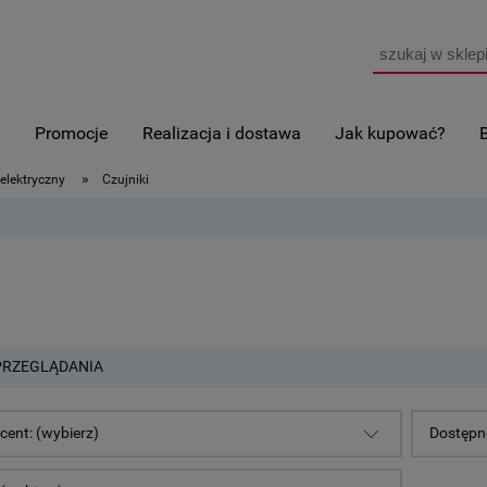
i
Promocje
Realizacja i dostawa
Jak kupować?
»
elektryczny
Czujniki
PRZEGLĄDANIA
cent: (wybierz)
Dostępno