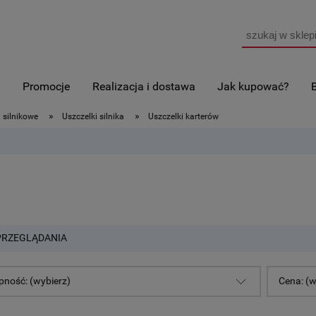
i
Promocje
Realizacja i dostawa
Jak kupować?
»
»
 silnikowe
Uszczelki silnika
Uszczelki karterów
PRZEGLĄDANIA
pność: (wybierz)
Cena: (w