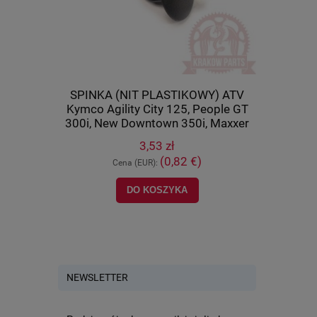
cza) Kymco
SPINKA (NIT PLASTIKOWY) ATV
Tulej
U 500 IRS,
Kymco Agility City 125, People GT
(wahacza)
8-PWB1-900
300i, New Downtown 350i, Maxxer
400, M
450i, MXU 700, UXV 500, oryginał
orygi
3,53 zł
90652-LCA4-E00
)
(0,82 €)
Cena (EUR):
Ce
DO KOSZYKA
POWI
NEWSLETTER