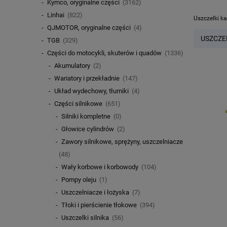
Kymco, oryginalne części
(3162)
Linhai
(822)
Uszczelki k
QJMOTOR, oryginalne części
(4)
USZCZE
TGB
(329)
Części do motocykli, skuterów i quadów
(1336)
Akumulatory
(2)
Wariatory i przekładnie
(147)
Układ wydechowy, tłumiki
(4)
Części silnikowe
(651)
Silniki kompletne
(0)
Głowice cylindrów
(2)
Zawory silnikowe, sprężyny, uszczelniacze
(48)
Wały korbowe i korbowody
(104)
Pompy oleju
(1)
Uszczelniacze i łożyska
(7)
Tłoki i pierścienie tłokowe
(394)
Uszczelki silnika
(56)