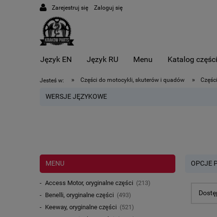
Zarejestruj się
Zaloguj się
Język EN
Język RU
Menu
Katalog częśc
»
»
Części do motocykli, skuterów i quadów
Części
Jesteś w:
WERSJE JĘZYKOWE
MENU
OPCJE 
Access Motor, oryginalne części
(213)
Dostę
Benelli, oryginalne części
(493)
Keeway, oryginalne części
(521)