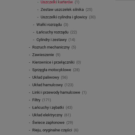
Uszczelki karterów
(1)
Zestaw uszczelek silnika
(25)
Uszczelki cylindra i głowicy
(30)
Wałki rozrządu
(3)
Łańcuchy rozrządu
(22)
Cylindry i zestawy
(14)
Rozruch mechaniczny
(5)
Zawieszenie
(9)
Kierownice i przełączniki
(0)
Sprzęgła motocyklowe
(28)
Układ paliwowy
(56)
Układ hamulcowy
(123)
Linki i przewody hamulcowe
(1)
Filtry
(171)
Łańcuchy i zębatki
(43)
Układ elektryczny
(61)
Świece zapłonowe
(29)
Rieju, oryginalne części
(6)