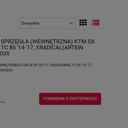
 SPRZĘGŁA (WEWNĘTRZNA) KTM SX
 TC 85 '14-'17, XRADICAL(ARTEIN
5035
ĘTRZNA) KTM SX 85 '03-'17, HUSQVARNA TC 85 '14-'17,
0005035
POWIADOM O DOSTĘPNOŚCI
tawy