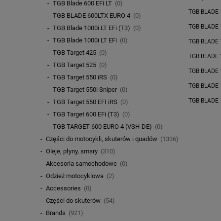
TGB Blade 600 EFi LT
(0)
TGB BLADE 
TGB BLADE 600LTX EURO 4
(0)
TGB BLADE 
TGB Blade 1000i LT EFi (T3)
(0)
TGB Blade 1000i LT EFi
(0)
TGB BLADE 
TGB Target 425
(0)
TGB BLADE 
TGB Target 525
(0)
TGB BLADE 
TGB Target 550 iRS
(0)
TGB BLADE 
TGB Target 550i Sniper
(0)
TGB BLADE 
TGB Target 550 EFI iRS
(0)
TGB Target 600 EFi (T3)
(0)
TGB TARGET 600 EURO 4 (VSH-DE)
(0)
Części do motocykli, skuterów i quadów
(1336)
Oleje, płyny, smary
(310)
Akcesoria samochodowe
(0)
Odzież motocyklowa
(2)
Accessories
(0)
Części do skuterów
(54)
Brands
(921)