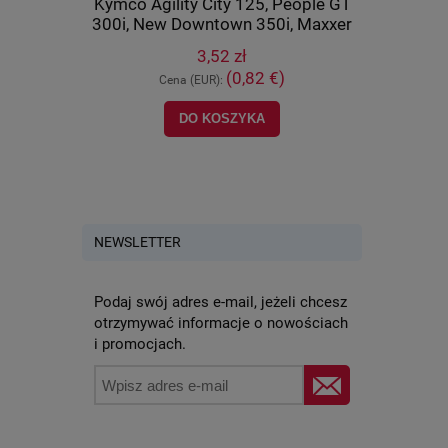
U 500 IRS,
Kymco Agility City 125, People GT
(wahacza)
8-PWB1-900
300i, New Downtown 350i, Maxxer
400, M
450i, MXU 700, UXV 500, oryginał
orygi
3,52 zł
90652-LCA4-E00
)
(0,82 €)
Cena (EUR):
Ce
DO KOSZYKA
POWI
NEWSLETTER
Podaj swój adres e-mail, jeżeli chcesz
otrzymywać informacje o nowościach
i promocjach.