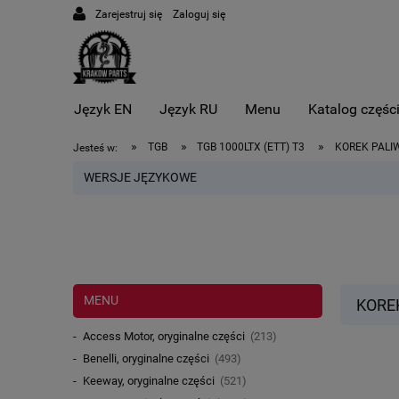
Zarejestruj się
Zaloguj się
Język EN
Język RU
Menu
Katalog częśc
»
»
»
TGB
TGB 1000LTX (ETT) T3
KOREK PALIW
Jesteś w:
WERSJE JĘZYKOWE
MENU
KOREK
Access Motor, oryginalne części
(213)
Benelli, oryginalne części
(493)
Keeway, oryginalne części
(521)