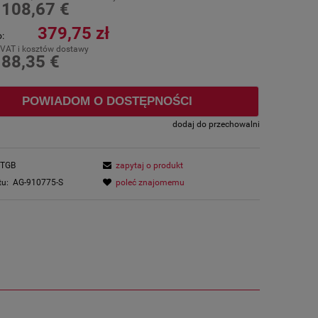
108,67 €
:
379,75 zł
:
 VAT i kosztów dostawy
88,35 €
:
POWIADOM O DOSTĘPNOŚCI
dodaj do przechowalni
TGB
zapytaj o produkt
tu:
AG-910775-S
poleć znajomemu