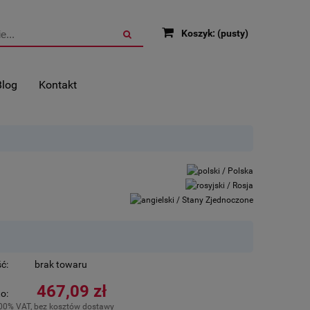
Koszyk:
(pusty)
Blog
Kontakt
ć:
brak towaru
467,09 zł
o:
.00% VAT, bez kosztów dostawy